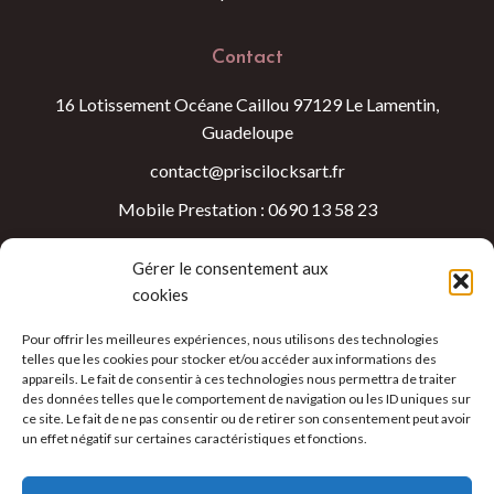
Contact
16 Lotissement Océane Caillou 97129 Le Lamentin,
Guadeloupe
contact@priscilocksart.fr
Mobile Prestation : 0690 13 58 23
Mobile Achat : 0691 24 74 71
Gérer le consentement aux
cookies
Heure d'ouverture
Pour offrir les meilleures expériences, nous utilisons des technologies
Lundi au Samedi 09:00 - 18:00
telles que les cookies pour stocker et/ou accéder aux informations des
appareils. Le fait de consentir à ces technologies nous permettra de traiter
des données telles que le comportement de navigation ou les ID uniques sur
ce site. Le fait de ne pas consentir ou de retirer son consentement peut avoir
un effet négatif sur certaines caractéristiques et fonctions.