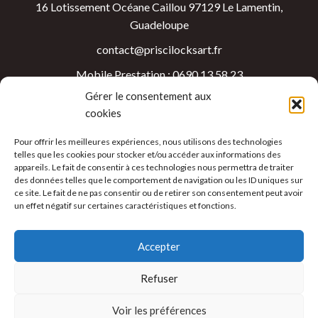
16 Lotissement Océane Caillou 97129 Le Lamentin,
Guadeloupe
contact@priscilocksart.fr
Mobile Prestation : 0690 13 58 23
Gérer le consentement aux
Mobile Achat : 0691 24 74 71
cookies
Heure d'ouverture
Pour offrir les meilleures expériences, nous utilisons des technologies
telles que les cookies pour stocker et/ou accéder aux informations des
appareils. Le fait de consentir à ces technologies nous permettra de traiter
Lundi au Samedi 09:00 - 18:00
des données telles que le comportement de navigation ou les ID uniques sur
ce site. Le fait de ne pas consentir ou de retirer son consentement peut avoir
un effet négatif sur certaines caractéristiques et fonctions.
Accepter
Refuser
©2026 – Prisci Locks Art
Voir les préférences