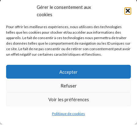
FAQ's
Gérer le consentement aux
Politique de confidentialité
cookies
Termes & Conditions
Pour offrir les meilleures expériences, nous utilisons des technologies
telles que les cookies pour stocker et/ou accéder aux informations des
Contact
appareils. Le fait de consentir à ces technologies nous permettra de traiter
des données telles que le comportement de navigation ou les ID uniques sur
Politiques de retour
ce site. Le fait de ne pas consentir ou de retirer son consentement peut avoir
un effet négatif sur certaines caractéristiques et fonctions.
Contact
Accepter
16 Lotissement Océane Caillou 97129 Le Lamentin,
Guadeloupe
Refuser
contact@priscilocksart.fr
Voir les préférences
Mobile Prestation : 0690 13 58 23
Politique de cookies
Mobile Achat : 0691 24 74 71
Boutique
Mon compte
Heure d'ouverture