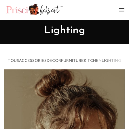
Lighting
TOUS
ACCESSORIES
DECOR
FURNITURE
KITCHEN
LIGHTING