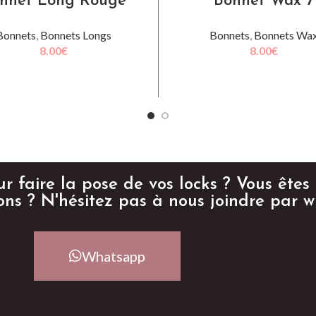
nnet Long Rouge
Bonnet Wax 7
Bonnets
,
Bonnets Longs
Bonnets
,
Bonnets Wa
8.00
€
8.00
€
LIRE LA SUITE
AJOUTER AU PANIER
r faire la pose de vos locks ? Vous êtes
ons ? N'hésitez pas à nous joindre par 
Whatsapp