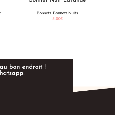
Bonnet Nuit Lavande
x
Bonnets
,
Bonnets Nuits
5.00
€
LIRE LA SUITE
 au bon endroit !
whatsapp.