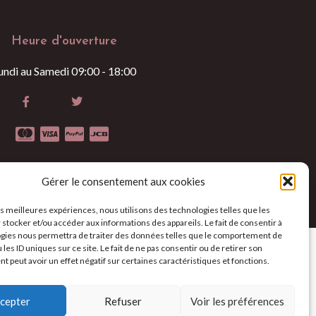
Heure d'ouverture
undi au Samedi 09:00 - 18:00
Gérer le consentement aux cookies
les meilleures expériences, nous utilisons des technologies telles que les
 stocker et/ou accéder aux informations des appareils. Le fait de consentir à
gies nous permettra de traiter des données telles que le comportement de
 les ID uniques sur ce site. Le fait de ne pas consentir ou de retirer son
 peut avoir un effet négatif sur certaines caractéristiques et fonctions.
cepter
Refuser
Voir les préférences