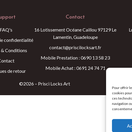
upport
Contact
FAQ's
16 Lotissement Océane Caillou 97129 Le
L
Lamentin, Guadeloupe
de confidentialité
contact@priscilocksart.fr
 & Conditions
Mobile Prestation : 0690 13 58 23
Contact
Mobile Achat : 0691 24 74 71
ques de retour
©2026 – Prisci Locks Art
Pour offrir 
cookies pour
ces technolo
navigation ou
consentement
Ac