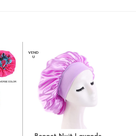
VEND
U