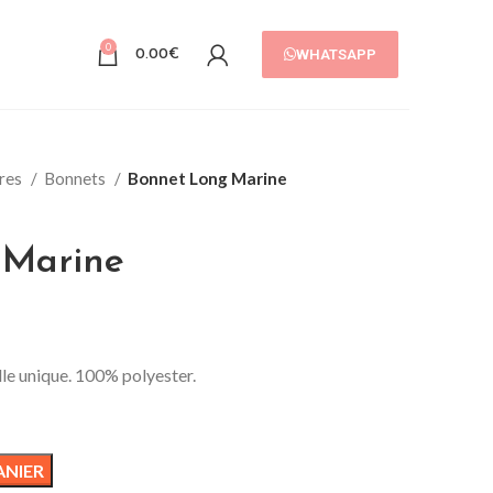
0
WHATSAPP
0.00
€
ires
Bonnets
Bonnet Long Marine
 Marine
lle unique. 100% polyester.
ANIER