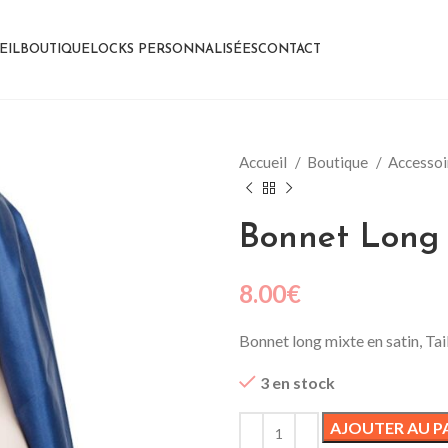
EIL
BOUTIQUE
LOCKS PERSONNALISÉES
CONTACT
Accueil
Boutique
Accesso
Bonnet Long
8.00
€
Bonnet long mixte en satin, Tai
3 en stock
AJOUTER AU P