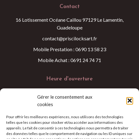
Contact
16 Lotissement Océane Caillou 97129 Le Lamentin,
Guadeloupe
contact@priscilocksart.fr
Mobile Prestation : 0690 13 58 23
Mobile Achat : 0691 24 74 71
Heure d'ouverture
Lundi au Samedi 09:00 - 18:00
Gérer le consentement aux
cookies
Pour offrir les meilleures expériences, nous utilisons des technologies
telles que les cookies pour stocker et/ou accéder aux informations des
appareils. Le fait de consentir à ces technologies nous permettra de traiter
des données telles que le comportement de navigation ou les ID uniques sur