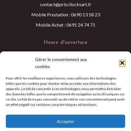
contact@priscilocksart.fr
Mobile Prestation : 0690 13 58 23
Mobile Achat : 0691 24 74 71
Heure d'ouverture
Lundi au Samedi 09:00 - 18:00
Gérer le consentement aux
cookies
Pour offrir les meilleures expériences, nous utilisons des technologies
telles que les cookies pour stocker et/ou accéder aux informations des
appareils. Le fait de consentir à ces technologies nous permettra de traiter
des données telles que le comportement de navigation ou les ID uniques sur
ce site. Le fait de ne pas consentir ou de retirer son consentement peut avoir
©2026 – Prisci Locks Art
un effet négatif sur certaines caractéristiques et fonctions.
Accepter