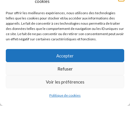
cookies
Politique de confidentialité
Pour offrir les meilleures expériences, nous utilisons des technologies
Termes & Conditions
telles que les cookies pour stocker et/ou accéder aux informations des
appareils. Le fait de consentir à ces technologies nous permettra de traiter
Contact
des données telles que le comportement de navigation ou les ID uniques sur
ce site. Le fait de ne pas consentir ou de retirer son consentement peut avoir
Politiques de retour
un effet négatif sur certaines caractéristiques et fonctions.
Contact
Accepter
16 Lotissement Océane Caillou 97129 Le Lamentin,
Refuser
Guadeloupe
Voir les préférences
contact@priscilocksart.fr
Mobile Prestation : 0690 13 58 23
Politique de cookies
Boutique
Mon compte
Mobile Achat : 0691 24 74 71
Heure d'ouverture